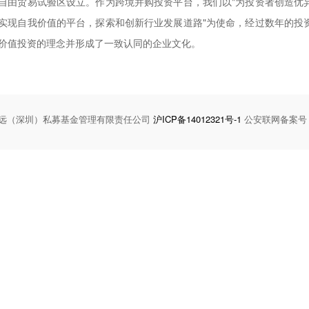
自由贸易试验区设立。作为跨境并购投资平台，我们以"为投资者创造优
实现自我价值的平台，探索和创新行业发展道路"为使命，经过数年的投
价值投资的理念并形成了一致认同的企业文化。
星远（深圳）私募基金管理有限责任公司
沪ICP备14012321号-1
公安联网备案号 110