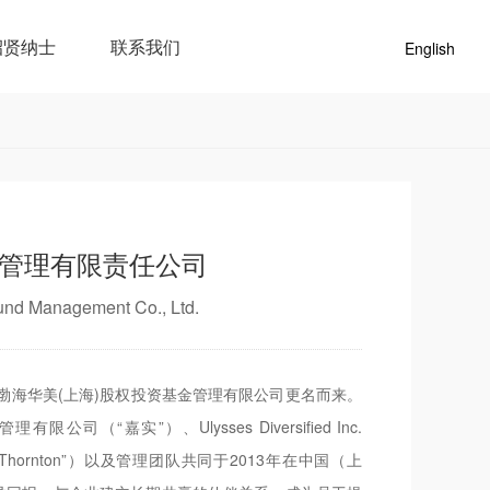
招贤纳士
联系我们
English
管理有限责任公司
und Management Co., Ltd.
渤海华美(上海)股权投资基金管理有限公司更名而来。
嘉实”）、Ulysses Diversified Inc.
roup LLC （“Thornton”）以及管理团队共同于2013年在中国（上