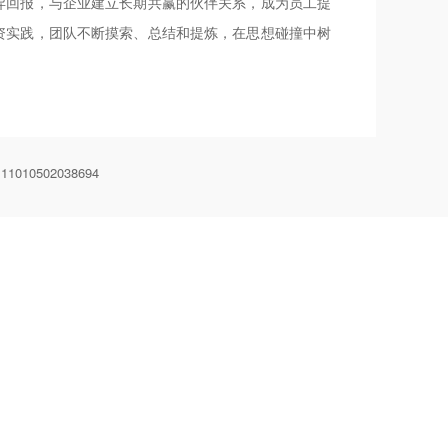
异回报，与企业建立长期共赢的伙伴关系，成为员工提
资实践，团队不断摸索、总结和提炼，在思想碰撞中树
10502038694