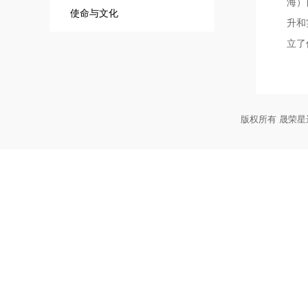
海）
使命与文化
升和
立了
版权所有 晟荣